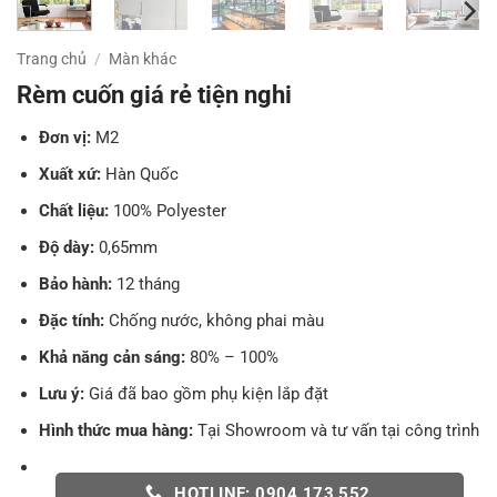
Trang chủ
/
Màn khác
Rèm cuốn giá rẻ tiện nghi
Đơn vị:
M2
Xuất xứ:
Hàn Quốc
Chất liệu:
100% Polyester
Độ dày:
0,65mm
Bảo hành:
12 tháng
Đặc tính:
Chống nước, không phai màu
Khả năng cản sáng:
80% – 100%
Lưu ý:
Giá đã bao gồm phụ kiện lắp đặt
Hình thức mua hàng:
Tại Showroom và tư vấn tại công trình
HOTLINE: 0904 173 552