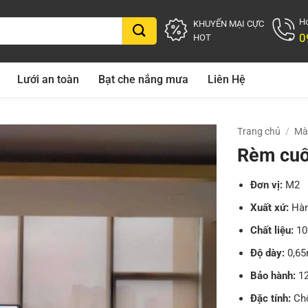
Ho
KHUYẾN MẠI CỰC
0
HOT
Lưới an toàn
Bạt che nắng mưa
Liên Hệ
Trang chủ
/
Mà
Rèm cuố
Đơn vị:
M2
Xuất xứ:
Hàn
Chất liệu:
10
Độ dày:
0,6
Bảo hành:
12
Đặc tính:
Chố