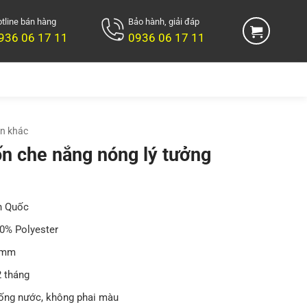
tline bán hàng
Bảo hành, giải đáp
936 06 17 11
0936 06 17 11
n khác
n che nắng nóng lý tưởng
 Quốc
0% Polyester
5mm
 tháng
ng nước, không phai màu