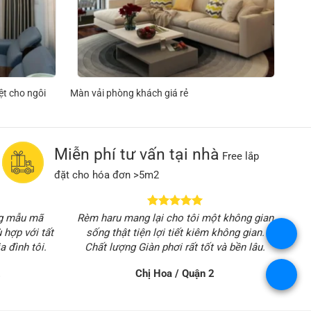
ệt cho ngôi
Màn vải phòng khách giá rẻ
Miễn phí tư vấn tại nhà
Free lắp
đặt cho hóa đơn >5m2
ong mẫu mã
Rèm haru mang lại cho tôi một không gian
 hợp với tất
sống thật tiện lợi tiết kiêm không gian.
.
a đình tôi.
Chất lượng Giàn phơi rất tốt và bền lâu.
2
Chị Hoa / Quận 2
.