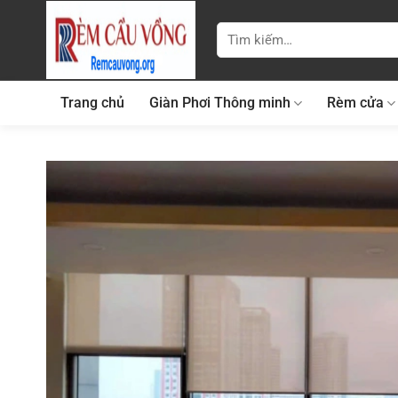
Bỏ
qua
Tìm
kiếm:
nội
dung
Trang chủ
Giàn Phơi Thông minh
Rèm cửa