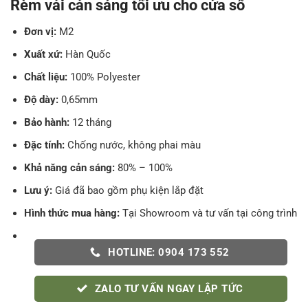
Rèm vải cản sáng tối ưu cho cửa sổ
Đơn vị:
M2
Xuất xứ:
Hàn Quốc
Chất liệu:
100% Polyester
Độ dày:
0,65mm
Bảo hành:
12 tháng
Đặc tính:
Chống nước, không phai màu
Khả năng cản sáng:
80% – 100%
Lưu ý:
Giá đã bao gồm phụ kiện lắp đặt
Hình thức mua hàng:
Tại Showroom và tư vấn tại công trình
HOTLINE: 0904 173 552
ZALO TƯ VẤN NGAY LẬP TỨC