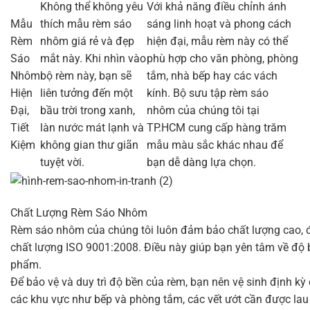
Không thể không yêu
Với khả năng điều chỉnh ánh
Mẫu
thích mẫu rèm sáo
sáng linh hoạt và phong cách
Rèm
nhôm giá rẻ và đẹp
hiện đại, mẫu rèm này có thể
Sáo
mắt này. Khi nhìn vào
phù hợp cho văn phòng, phòng
Nhôm
bộ rèm này, bạn sẽ
tắm, nhà bếp hay các vách
Hiện
liên tưởng đến một
kính. Bộ sưu tập rèm sáo
Đại,
bầu trời trong xanh,
nhôm của chúng tôi tại
Tiết
làn nước mát lạnh và
TP.HCM cung cấp hàng trăm
Kiệm
không gian thư giãn
mẫu màu sắc khác nhau để
tuyệt vời.
bạn dễ dàng lựa chọn.
Chất Lượng Rèm Sáo Nhôm
Rèm sáo nhôm của chúng tôi luôn đảm bảo chất lượng cao, đ
chất lượng ISO 9001:2008. Điều này giúp bạn yên tâm về độ 
phẩm.
Để bảo vệ và duy trì độ bền của rèm, bạn nên vệ sinh định kỳ 
các khu vực như bếp và phòng tắm, các vết ướt cần được lau