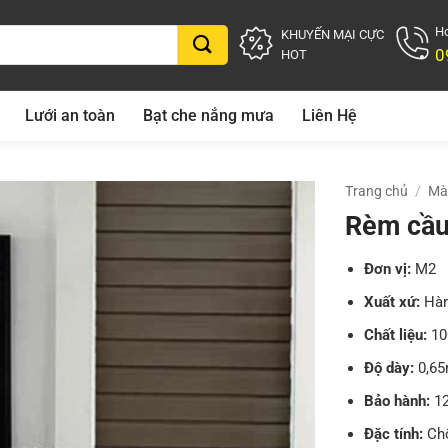
Ho
KHUYẾN MẠI CỰC
0
HOT
Lưới an toàn
Bạt che nắng mưa
Liên Hệ
Trang chủ
/
Mà
Rèm cầu
Đơn vị:
M2
Xuất xứ:
Hàn
Chất liệu:
10
Độ dày:
0,6
Bảo hành:
12
Đặc tính:
Chố