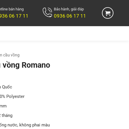
tline bán hàng
Bảo hành, giải đáp
936 06 17 11
0936 06 17 11
n cầu vồng
 vồng Romano
 Quốc
0% Polyester
5mm
 tháng
ng nước, không phai màu