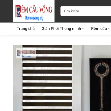
Bỏ
qua
Tìm
kiếm:
nội
dung
Trang chủ
Giàn Phơi Thông minh
Rèm cửa